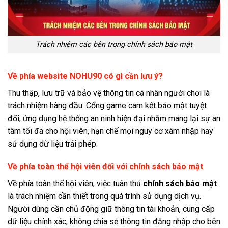
Trách nhiệm các bên trong chính sách bảo mật
Về phía website NOHU90 có gì cần lưu ý?
Thu thập, lưu trữ và bảo vệ thông tin cá nhân người chơi là
trách nhiệm hàng đầu. Cổng game cam kết bảo mật tuyệt
đối, ứng dụng hệ thống an ninh hiện đại nhằm mang lại sự an
tâm tối đa cho hội viên, hạn chế mọi nguy cơ xâm nhập hay
sử dụng dữ liệu trái phép.
Về phía toàn thể hội viên đối với chính sách bảo mật
Về phía toàn thể hội viên, việc tuân thủ
chính sách bảo mật
là trách nhiệm cần thiết trong quá trình sử dụng dịch vụ.
Người dùng cần chủ động giữ thông tin tài khoản, cung cấp
dữ liệu chính xác, không chia sẻ thông tin đăng nhập cho bên