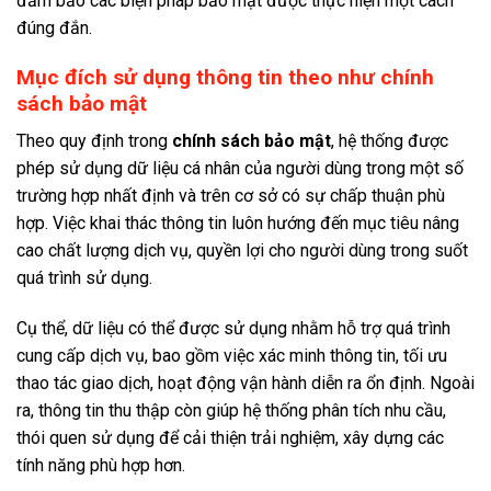
đảm bảo các biện pháp bảo mật được thực hiện một cách
đúng đắn.
Mục đích sử dụng thông tin theo như chính
sách bảo mật
Theo quy định trong
chính sách bảo mật
, hệ thống được
phép sử dụng dữ liệu cá nhân của người dùng trong một số
trường hợp nhất định và trên cơ sở có sự chấp thuận phù
hợp. Việc khai thác thông tin luôn hướng đến mục tiêu nâng
cao chất lượng dịch vụ, quyền lợi cho người dùng trong suốt
quá trình sử dụng.
Cụ thể, dữ liệu có thể được sử dụng nhằm hỗ trợ quá trình
cung cấp dịch vụ, bao gồm việc xác minh thông tin, tối ưu
thao tác giao dịch, hoạt động vận hành diễn ra ổn định. Ngoài
ra, thông tin thu thập còn giúp hệ thống phân tích nhu cầu,
thói quen sử dụng để cải thiện trải nghiệm, xây dựng các
tính năng phù hợp hơn.