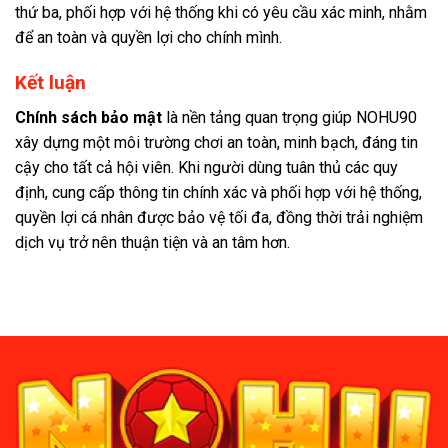
thứ ba, phối hợp với hệ thống khi có yêu cầu xác minh, nhằm
để an toàn và quyền lợi cho chính mình.
Kết luận
Chính sách bảo mật
là nền tảng quan trọng giúp NOHU90
xây dựng một môi trường chơi an toàn, minh bạch, đáng tin
cậy cho tất cả hội viên. Khi người dùng tuân thủ các quy
định, cung cấp thông tin chính xác và phối hợp với hệ thống,
quyền lợi cá nhân được bảo vệ tối đa, đồng thời trải nghiệm
dịch vụ trở nên thuận tiện và an tâm hơn.