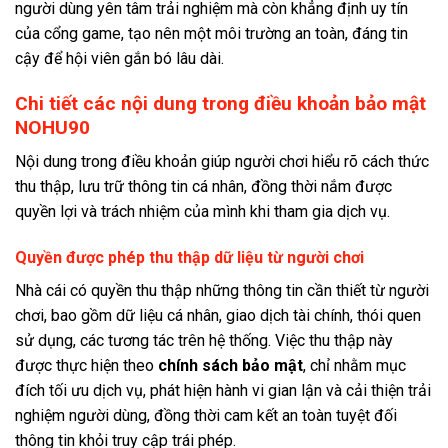
người dùng yên tâm trải nghiệm mà còn khẳng định uy tín
của cổng game, tạo nên một môi trường an toàn, đáng tin
cậy để hội viên gắn bó lâu dài.
Chi tiết các nội dung trong điều khoản bảo mật
NOHU90
Nội dung trong điều khoản giúp người chơi hiểu rõ cách thức
thu thập, lưu trữ thông tin cá nhân, đồng thời nắm được
quyền lợi và trách nhiệm của mình khi tham gia dịch vụ.
Quyền được phép thu thập dữ liệu từ người chơi
Nhà cái có quyền thu thập những thông tin cần thiết từ người
chơi, bao gồm dữ liệu cá nhân, giao dịch tài chính, thói quen
sử dụng, các tương tác trên hệ thống. Việc thu thập này
được thực hiện theo
chính sách bảo mật
, chỉ nhằm mục
đích tối ưu dịch vụ, phát hiện hành vi gian lận và cải thiện trải
nghiệm người dùng, đồng thời cam kết an toàn tuyệt đối
thông tin khỏi truy cập trái phép.