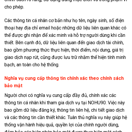
cho phép.
Các thông tin cá nhân cơ bản như họ tên, ngày sinh, số điện
thoại hay địa chỉ email hoặc những dữ liệu liên quan khác có
thể được ghi nhận để xác minh và hỗ trợ người dùng khi cần
thiết. Bên cạnh đó, dữ liệu liên quan đến giao dịch tài chính,
bao gồm phương thức thực hiện, thời điểm, nội dung, giá trị
giao dịch nạp rút, cũng được lưu trữ nhằm thể hiện tính minh
bạch, an toàn cho hệ thống.
Nghĩa vụ cung cấp thông tin chính xác theo chính sách
bảo mật
Người chơi có nghĩa vụ cung cấp đầy đủ, chính xác các
thông tin cá nhân khi tham gia dịch vụ tại NOHU90. Việc này
bao gồm dữ liệu đăng ký, thông tin liên hệ, chi tiết giao dịch
và các thông tin cần thiết khác. Tuân thủ nghĩa vụ này giúp hệ
thống vận hành hiệu quả, quyền lợi của chính người dùng,