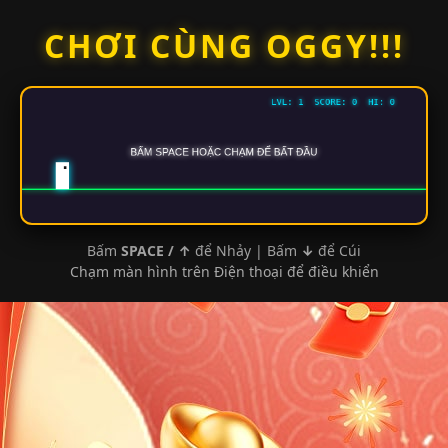
Skip
CHƠI CÙNG OGGY!!!
to
content
Bấm
SPACE / ↑
để Nhảy | Bấm
↓
để Cúi
Chạm màn hình trên Điện thoại để điều khiển